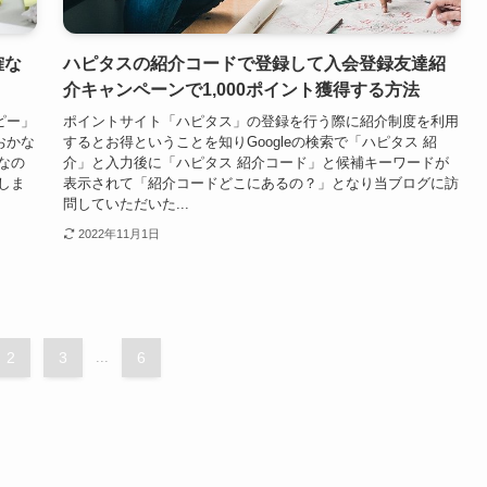
確な
ハピタスの紹介コードで登録して入会登録友達紹
介キャンペーンで1,000ポイント獲得する方法
ピー」
ポイントサイト「ハピタス」の登録を行う際に紹介制度を利用
おかな
するとお得ということを知りGoogleの検索で「ハピタス 紹
なの
介」と入力後に「ハピタス 紹介コード」と候補キーワードが
しま
表示されて「紹介コードどこにあるの？」となり当ブログに訪
問していただいた...
2022年11月1日
2
3
...
6